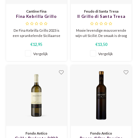
CHEN
SYRA
CARI
Cantine Fina
Feudo di Santa Tresa
Fina Kebrilla Grillo
Il Grillo di Santa Tresa
CLAIR
TEMP
CINS
2023
Spumante brut BIO
De Fina Kebrilla Grillo 2023 is
Mooie levendige mousserende
COLO
TIBO
CORV
een sprankelende Siciliaanse
wijn uit Sicilië. De smaak is droog
witte wijn van 100% Grillo, vol
en zuiver met citrus en
€12,95
€13,50
frisse citrusaroma’s, subtiele
bloemige aroma's. Perfect als
CORT
TOUR
CORV
bloemige tonen en een lichte
aperitief of gewoon bij een
Vergelijk
Vergelijk
mineraliteit, met een levendige
feestje!
ELBLI
ZWEI
DOLC
zuurgraad en een elegante,
verkwikkende afdronk die lang
blijft hangen
FALA
BOBA
DORN
FIAN
XINO
FRÜH
FIAN
RABO
GAMA
FONT
Nebbi
GARN
Fondo Antico
Fondo Antico
GARG
GRAC