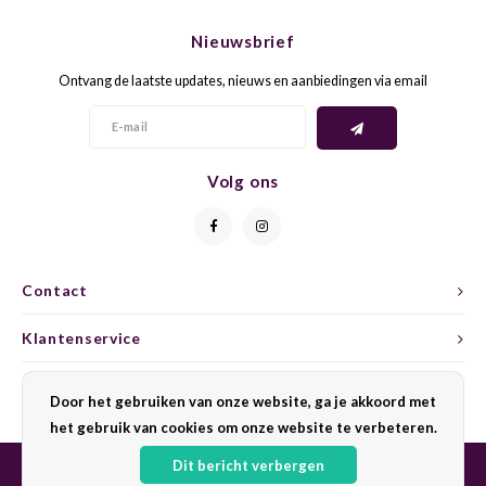
CHEN
SYRA
CARI
Nieuwsbrief
CLAIR
TEMP
Ontvang de laatste updates, nieuws en aanbiedingen via email
CINS
COLO
TIBO
CORV
CORT
TOUR
Volg ons
CORV
ELBLI
ZWEI
DOLC
FALA
BOBA
Contact
DORN
FIAN
XINO
Klantenservice
FRÜH
FIAN
RABO
Mijn account
Door het gebruiken van onze website, ga je akkoord met
GAMA
het gebruik van cookies om onze website te verbeteren.
FONT
Nebbi
GARN
Dit bericht verbergen
GARG