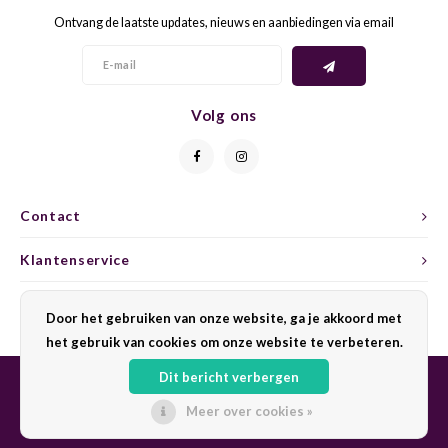
Ontvang de laatste updates, nieuws en aanbiedingen via email
GELB
GREN
GEWÜ
GROP
Volg ons
GODE
JAEN
GRAU
LAGRE
Contact
GREC
LEMB
Klantenservice
GRECO
MALB
Mijn account
Door het gebruiken van onze website, ga je akkoord met
het gebruik van cookies om onze website te verbeteren.
GREN
MARS
Dit bericht verbergen
GRILL
MARZ
Meer over cookies »
© Copyright 2026 Sharing Wine - Powered by
Lightspeed
- Theme by
Shopmonkey
GRÜNE
MENC