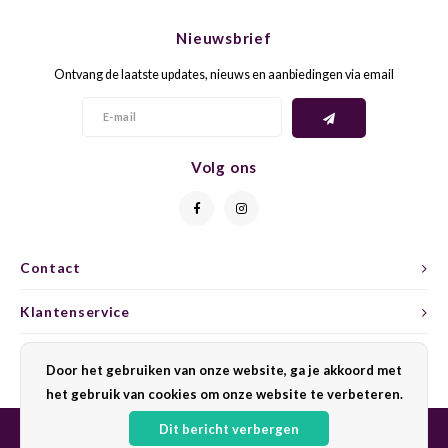
CHEN
SYRA
CARI
Nieuwsbrief
CLAIR
TEMP
CINS
Ontvang de laatste updates, nieuws en aanbiedingen via email
TIBO
CORV
COLO
TOUR
CORV
Volg ons
CORT
ZWEI
DOLC
ELBLI
BOBA
DORN
Contact
FALA
XINO
FRÜH
Klantenservice
FIAN
RABO
GAMA
Mijn account
Door het gebruiken van onze website, ga je akkoord met
FIAN
het gebruik van cookies om onze website te verbeteren.
Nebbi
GARN
FONT
Dit bericht verbergen
GRAC