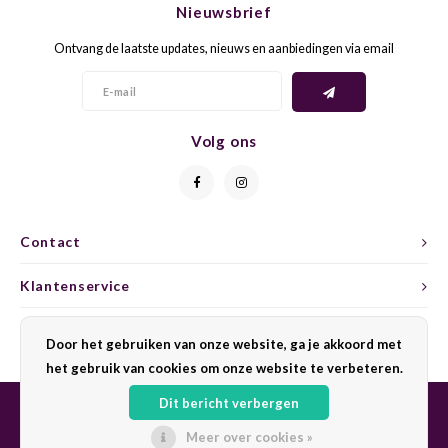
Nieuwsbrief
CAP CLASSIQUE
DESSERTWIJNEN
ARMAGNAC
AIRÈN
GROP
BLAU
Ontvang de laatste updates, nieuws en aanbiedingen via email
ALCOHOLVRIJ MOUSSEREND
CALVADOS
ARIN
MALB
BLAU
OVERIG MOUSSEREND
LIMONCELLO
ARNEI
MARZ
Volg ons
BOBA
LIKEUREN
ATHIR
MERL
BONA
OVERIG GEDISTILLEERD
AUXE
MONA
CABE
Contact
ALCOHOLVRIJ
BOMB
MOUR
Klantenservice
CABE
CABE
PINOT
Mijn account
CABE
Door het gebruiken van onze website, ga je akkoord met
CATA
PINOT
het gebruik van cookies om onze website te verbeteren.
CANA
Dit bericht verbergen
CHAR
SANG
CARM
Meer over cookies »
© Copyright 2026 Sharing Wine - Powered by
Lightspeed
- Theme by