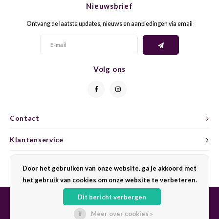
Nieuwsbrief
CAP CLASSIQUE
DESSERTWIJNEN
ARMAGNAC
AIRÈN
GROP
BLAU
Ontvang de laatste updates, nieuws en aanbiedingen via email
ALCOHOLVRIJ MOUSSEREND
CALVADOS
ARIN
MALB
BLAU
OVERIG MOUSSEREND
LIMONCELLO
ARNEI
MARZ
BOBA
Volg ons
LIKEUREN
ATHIR
MERL
BONA
OVERIG GEDISTILLEERD
AUXE
MONA
CABE
Contact
ALCOHOLVRIJ
BOMB
MOUR
CABE
Klantenservice
CABE
PINOT
CABE
Mijn account
Door het gebruiken van onze website, ga je akkoord met
CATA
PINOT
CANA
het gebruik van cookies om onze website te verbeteren.
Dit bericht verbergen
CHAR
SANG
CARM
Meer over cookies »
© Copyright 2026 Sharing Wine - Powered by
Lightspeed
- Theme by