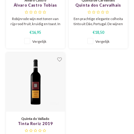
Álvaro Castro Tobias
Quinta dos Carvalhais
Tinto 2022
Colheita Tinto 2019
GELB
GREN
Robijnrode wijn met tonen van
Een prachtige elegante colheita
rijp rood fruit, kruidig ​​en toast. In
tinto uit Dão, Portugal. De wijnen
GEWÜ
GROP
de mond is het zacht, met rijp
van Carvalhais staan bekend om
€16,95
€18,50
fruit goed geïntegreerd met
hun prima prijs-
tannines en een zeer goede
kwaliteitsverhouding. Men
Vergelijk
Vergelijk
GODE
JAEN
zuurgraad.
werkt hier al jaren duurzaam, en
dat proef je!
GRAU
LAGRE
GREC
LEMB
GRECO
MALB
GREN
MARS
GRILL
MARZ
Quinta do Vallado
Tinta Roriz 2019
GRÜNE
MENC