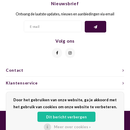
Nieuwsbrief
CAP CLASSIQUE
DESSERTWIJNEN
ARMAGNAC
AIRÈN
GROP
BLAU
Ontvang de laatste updates, nieuws en aanbiedingen via email
ALCOHOLVRIJ MOUSSEREND
CALVADOS
ARIN
MALB
BLAU
OVERIG MOUSSEREND
LIMONCELLO
ARNEI
MARZ
BOBA
Volg ons
LIKEUREN
ATHIR
MERL
BONA
OVERIG GEDISTILLEERD
AUXE
MONA
CABE
Contact
ALCOHOLVRIJ
BOMB
MOUR
CABE
Klantenservice
CABE
PINOT
CABE
Mijn account
Door het gebruiken van onze website, ga je akkoord met
CATA
PINOT
CANA
het gebruik van cookies om onze website te verbeteren.
Dit bericht verbergen
CHAR
SANG
CARM
Meer over cookies »
© Copyright 2026 Sharing Wine - Powered by
Lightspeed
- Theme by