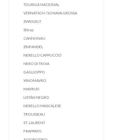
TOURIGA NACIONAL
VERNATSCH / SCHIAVA GROSSA
ZWEIGELT
Shiraz
CANNONAU
ZINFANDEL
NERELLO CAPPUCCIO
NERO DI TROIA
GAGLIOPPO
XINOMAVRO
MAVRUD
LISTÁN NEGRO
NERELLO MASCALESE
TROUSSEAU
ST. LAURENT
FRAPPATO
AGIORGITIKO