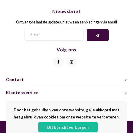
CHEN
SYRA
CARI
Nieuwsbrief
CLAIR
TEMP
CINS
Ontvang de laatste updates, nieuws en aanbiedingen via email
COLO
TIBO
CORV
CORT
TOUR
Volg ons
CORV
ELBLI
ZWEI
DOLC
FALA
BOBA
Contact
DORN
FIAN
XINO
Klantenservice
FRÜH
FIAN
RABO
Mijn account
Door het gebruiken van onze website, ga je akkoord met
GAMA
het gebruik van cookies om onze website te verbeteren.
FONT
Nebbi
GARN
Dit bericht verbergen
GARG