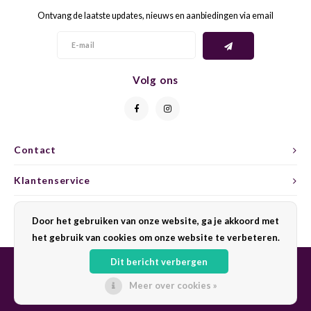
Ontvang de laatste updates, nieuws en aanbiedingen via email
GELB
GREN
GEWÜ
GROP
Volg ons
GODE
JAEN
GRAU
LAGRE
Contact
GREC
LEMB
Klantenservice
GRECO
MALB
Mijn account
Door het gebruiken van onze website, ga je akkoord met
het gebruik van cookies om onze website te verbeteren.
GREN
MARS
Dit bericht verbergen
GRILL
MARZ
Meer over cookies »
© Copyright 2026 Sharing Wine - Powered by
Lightspeed
- Theme by
Shopmonkey
GRÜNE
MENC