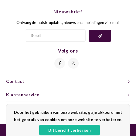
CHEN
SYRA
CARI
Nieuwsbrief
CLAIR
TEMP
CINS
Ontvang de laatste updates, nieuws en aanbiedingen via email
COLO
TIBO
CORV
CORT
TOUR
CORV
Volg ons
ELBLI
ZWEI
DOLC
FALA
BOBA
DORN
Contact
FIAN
XINO
FRÜH
Klantenservice
FIAN
RABO
GAMA
Mijn account
Door het gebruiken van onze website, ga je akkoord met
het gebruik van cookies om onze website te verbeteren.
FONT
Nebbi
GARN
Dit bericht verbergen
GARG
GRAC