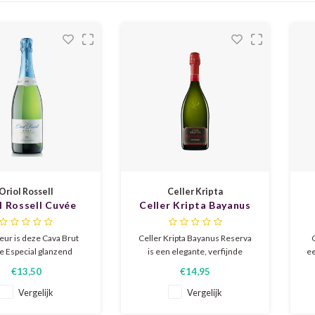
Oriol Rossell
Celler Kripta
l Rossell Cuvée
Celler Kripta Bayanus
cial Brut 2024 |
Reserva 2023
ogische Reserva
B
leur is deze Cava Brut
Celler Kripta Bayanus Reserva
Cava
 Especial glanzend
is een elegante, verfijnde
ee
eel met schitterende
Corpinnat uit Penedès.
€13,50
€14,95
eflecties. In het glas is
Gemaakt van macabeo,
b
ne aanhoudende bubbel
parellada en xarel-lo met
ap
Vergelijk
Vergelijk
 In de neus is hij geurig
aroma's van rijpe citrus, geel
vo