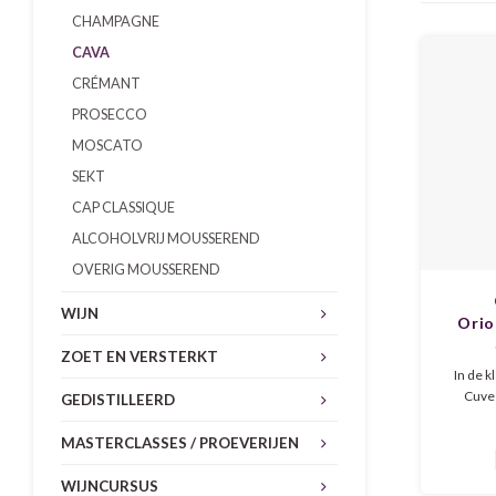
CHAMPAGNE
CAVA
CRÉMANT
PROSECCO
MOSCATO
SEKT
CAP CLASSIQUE
ALCOHOLVRIJ MOUSSEREND
OVERIG MOUSSEREND
WIJN
Orio
Espe
ZOET EN VERSTERKT
Biol
In de k
Cuvee
GEDISTILLEERD
strog
groene r
MASTERCLASSES / PROEVERIJEN
een fij
te zien.
WIJNCURSUS