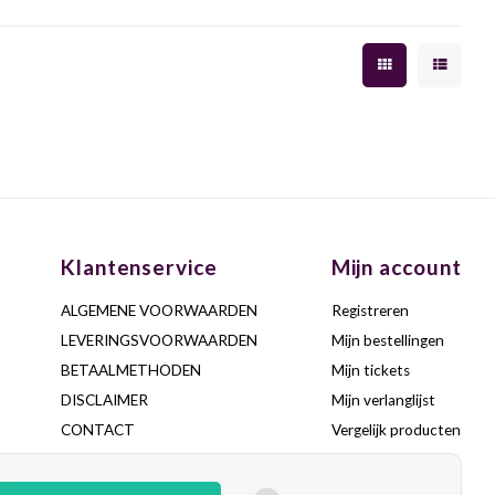
an Reserva van uitzonderlijke
lange afdronk vol klasse,
finesse.
finesse en complexiteit.
Klantenservice
Mijn account
ALGEMENE VOORWAARDEN
Registreren
LEVERINGSVOORWAARDEN
Mijn bestellingen
BETAALMETHODEN
Mijn tickets
DISCLAIMER
Mijn verlanglijst
CONTACT
Vergelijk producten
VEELGESTELDE VRAGEN