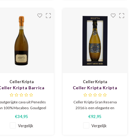
smaak romig, fris en goed
Bulli deze wijn als huisbubbel
balanceerd is met een lange,
schonk.
verfijnde afdronk.
Celler Kripta
Celler Kripta
Celler Kripta Barrica
Celler Kripta Kripta
Gran Reserva 2019
Gran Reserva 2016
outgerijpte cava uit Penedès
Celler Kripta Gran Reserva
an 100% Macabeo. Goudgeel
2016 is een elegante en
t fijne mousse, aroma’s van
verfijnde cava uit Penedès met
€34,95
€92,95
ppel, vanille en toast. Droog,
fijne, levendige bubbels en
omig en elegant met perfecte
aroma’s van brioche, amandel,
Vergelijk
Vergelijk
lans tussen frisse fruittonen
honing en rijp fruit. Romig en
n subtiele eikencomplexiteit.
goed in balans, met een frisse,