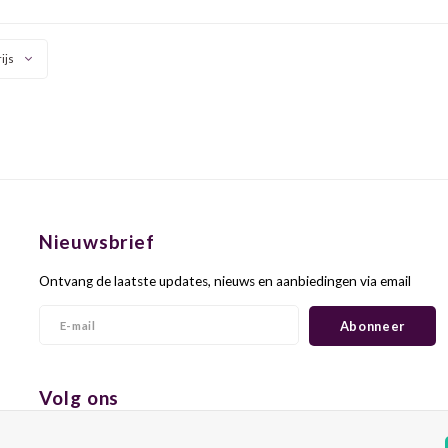
 bittertje op het einde.
iconisch van karakter.
Gr
ijs
Nieuwsbrief
Ontvang de laatste updates, nieuws en aanbiedingen via email
Abonneer
Volg ons