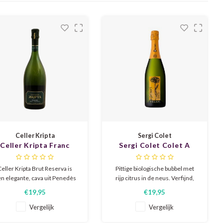
Celler Kripta
Sergi Colet
Celler Kripta Franc
Sergi Colet Colet A
Brut Reserva 2021 |
Priori 2022
iologische Corpinnat
Celler Kripta Brut Reserva is
Pittige biologische bubbel met
n elegante, cava uit Penedès
rijp citrus in de neus. Verfijnd,
met fijne, aanhoudende
mooi droog, brede smaak met
€19,95
€19,95
ubbels. Aroma’s van brioche,
tropisch fruit en een goede
pel, amandel en lichte honing
mousse. Zo bijzonder dat het
Vergelijk
Vergelijk
eren de boventoon, terwijl de
wereldberoemde restaurant El