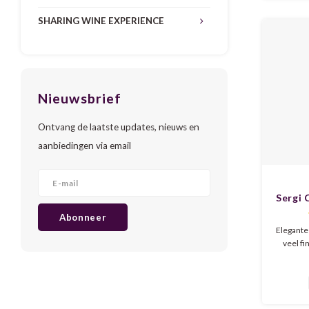
met wit
lichte si
SHARING WINE EXPERIENCE
Nieuwsbrief
Ontvang de laatste updates, nieuws en
aanbiedingen via email
Sergi 
Ex
Abonneer
Elegante
veel fi
mouss
Aroma's 
ged
verdorde
fris m