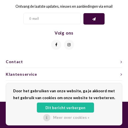
Ontvang de laatste updates, nieuws en aanbiedingen via email
GELB
GREN
GEWÜ
GROP
Volg ons
GODE
JAEN
GRAU
LAGRE
Contact
GREC
LEMB
Klantenservice
GRECO
MALB
Mijn account
Door het gebruiken van onze website, ga je akkoord met
het gebruik van cookies om onze website te verbeteren.
GREN
MARS
Dit bericht verbergen
GRILL
MARZ
Meer over cookies »
© Copyright 2026 Sharing Wine - Powered by
Lightspeed
- Theme by
Shopmonkey
GRÜNE
MENC