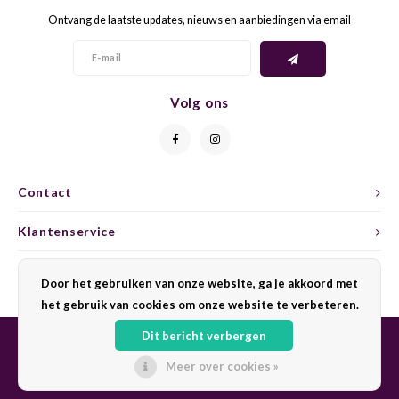
Ontvang de laatste updates, nieuws en aanbiedingen via email
GELB
GREN
GEWÜ
GROP
Volg ons
GODE
JAEN
GRAU
LAGRE
Contact
GREC
LEMB
Klantenservice
GRECO
MALB
Mijn account
Door het gebruiken van onze website, ga je akkoord met
het gebruik van cookies om onze website te verbeteren.
GREN
MARS
Dit bericht verbergen
GRILL
MARZ
Meer over cookies »
© Copyright 2026 Sharing Wine - Powered by
Lightspeed
- Theme by
Shopmonkey
GRÜNE
MENC