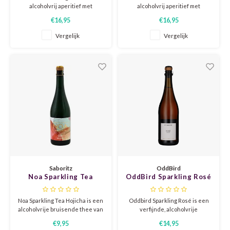
alcoholvrij aperitief met
alcoholvrij aperitief met
magnoliabloem en braam.
rozenblaadjes en kruiden.
€16,95
€16,95
HOND
MERL
Elegant, licht floraal en verfijnd,
Zacht, verfijnd en licht floraal,
met een fijne mousse en een
afgerond met een subtiele
Vergelijk
Vergelijk
droge, licht bittere afdronk.
bittertoon. Volledig zonder
INZOL
MONA
alcohol en zonder kunstmatige
toevoegingen.
JOHA
MONT
MACA
MOUR
MALV
NEBB
MANZ
NEGR
Saboritz
OddBird
MARS
NERO
Noa Sparkling Tea
OddBird Sparkling Rosé
Hojicha
Alcoholvrij
MELO
NEGO
Noa Sparkling Tea Hojicha is een
Oddbird Sparkling Rosé is een
alcoholvrije bruisende thee van
verfijnde, alcoholvrije
Japanse geroosterde Hojicha.
mousserende wijn uit Frankrijk.
MERS
PETIT
€9,95
€14,95
Sappig, licht geroosterd en
Gemaakt van Syrah, met tonen