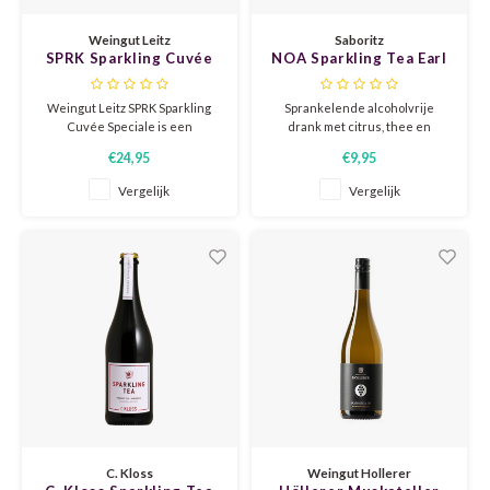
CHEN
SYRA
CARI
Weingut Leitz
Saboritz
SPRK Sparkling Cuvée
NOA Sparkling Tea Earl
CLAIR
TEMP
CINS
Speciale
Grey & Citrus
Weingut Leitz SPRK Sparkling
Sprankelende alcoholvrije
COLO
TIBO
CORV
Cuvée Speciale is een
drank met citrus, thee en
specifieke, alcoholarme
verfijnde frisse tonen.
€24,95
€9,95
mousserende cuvée met
CORT
TOUR
CORV
karakter, ideaal voor feestelijke
Vergelijk
Vergelijk
gelegenheden of als
ELBLI
ZWEI
DOLC
gastronomische begeleider bij
gerechten.
FALA
BOBA
DORN
FIAN
XINO
FRÜH
FIAN
RABO
GAMA
FONT
Nebbi
GARN
C. Kloss
Weingut Hollerer
GARG
GRAC