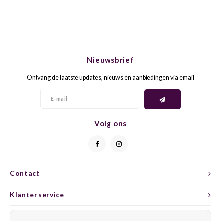
TREI
XINO
TURB
MAVR
UGNI
LISTÁ
Nieuwsbrief
Ontvang de laatste updates, nieuws en aanbiedingen via email
ULOV
NEREL
VERD
TROU
Volg ons
VERD
ST. L
VERD
FRAP
Contact
VERM
AGIO
Klantenservice
VIOGN
Fetea
Mijn account