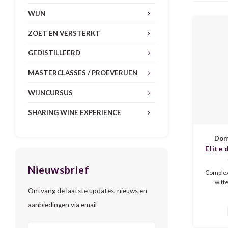
WIJN
ZOET EN VERSTERKT
GEDISTILLEERD
MASTERCLASSES / PROEVERIJEN
WIJNCURSUS
SHARING WINE EXPERIENCE
Doma
Elite
Ro
Nieuwsbrief
Complexe
witte
Ontvang de laatste updates, nieuws en
druive
oud.. In
aanbiedingen via email
perzik
vanille