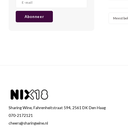
intense 
romig 
Sup
Abonneer
Meest be
Sharing Wine, Fahrenheitstraat 594, 2561 DK Den Haag
070-2172121
cheers@sharingwine.nl