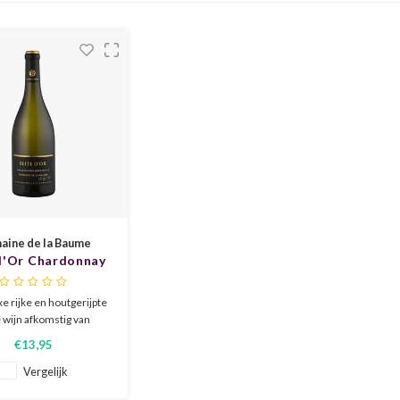
ine de la Baume
 d'Or Chardonnay
ussanne 2024
 rijke en houtgerijpte
 wijn afkomstig van
nstokken van 23 jaar
€13,95
tens aroma 's van rijpe
en en nectarines met
Vergelijk
 en hazelnoot. en een