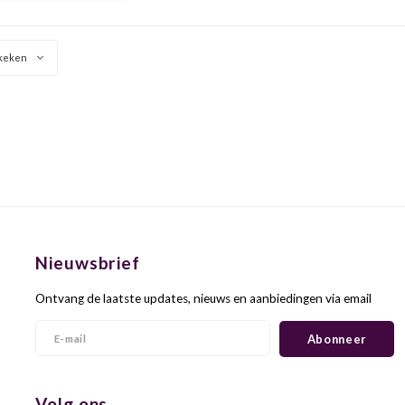
rijke smaak. De wijn is
en zacht in de mond.
er prijs-kwaliteit!
keken
Nieuwsbrief
Ontvang de laatste updates, nieuws en aanbiedingen via email
Abonneer
Volg ons