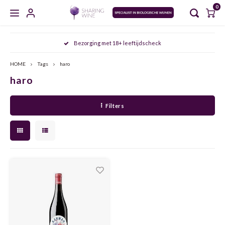
0
Hoofdmenu / masterclasses / proeverijen
Hoofdmenu / sharing wine experience
Hoofdmenu / zoet en versterkt
Hoofdmenu / gedistilleerd
Hoofdmenu / mousserend
Hoofdmenu / wijncursus
Hoofdmenu / wijn
Hoofdmenu
Bezorging met 18+ leeftijdscheck
MASTERCLASSES / PROEVERIJEN
SHARING WINE EXPERIENCE
ZOET EN VERSTERKT
GEDISTILLEERD
MOUSSEREND
WIJNCURSUS
WIJN
Taal
HOME
Tags
haro
haro
CHAMPAGNE
WIT
PORT
WHISKY
AGENDA
SDEN 1
NOORD VERSUS ZUID ITALIË: PIËMONTE & PUGLIA
FRIU
ARAG
AGLI
Nederlands
Filters
CAVA
ROSÉ
SHERRY
JENEVER
MEET THE WINEMAKER
SDEN 2
DE FRANSE KLASSIEKERS: BORDEAUX & BOURGOGNE
FURM
BARB
MALA
English
CRÉMANT
ROOD
VERMOUTH
GIN
PROEVERIJEN
SDEN 3
OOST ONTMOET WEST: DE SMAKEN VAN HET OOSTEN
VERDI
CABE
NEREL
PROSECCO
NATUURWIJN
MADEIRA
GRAPPA
MASTERCLASSES
ALBAR
CINS
ARAG
MOSCATO
ALCOHOLVRIJ
MARSALA
RUM
ALBA
GARN
ALIC
SEKT
ORANGE WINE
RIVESALTES
COGNAC
ANTÃ
GREN
BARB