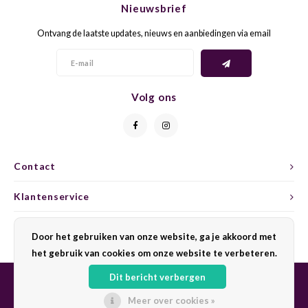
Nieuwsbrief
CAP CLASSIQUE
DESSERTWIJNEN
ARMAGNAC
AIRÈN
GROP
BLAU
Ontvang de laatste updates, nieuws en aanbiedingen via email
ALCOHOLVRIJ MOUSSEREND
CALVADOS
ARIN
MALB
BLAU
OVERIG MOUSSEREND
LIMONCELLO
ARNEI
MARZ
BOBA
Volg ons
LIKEUREN
ATHIR
MERL
BONA
OVERIG GEDISTILLEERD
AUXE
MONA
CABE
Contact
ALCOHOLVRIJ
BOMB
MOUR
CABE
Klantenservice
CABE
PINOT
CABE
Mijn account
Door het gebruiken van onze website, ga je akkoord met
CATA
PINOT
CANA
het gebruik van cookies om onze website te verbeteren.
Dit bericht verbergen
CHAR
SANG
CARM
Meer over cookies »
© Copyright 2026 Sharing Wine - Powered by
Lightspeed
- Theme by