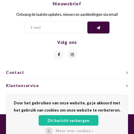
Nieuwsbrief
CAP CLASSIQUE
DESSERTWIJNEN
ARMAGNAC
AIRÈN
GROP
BLAU
Ontvang de laatste updates, nieuws en aanbiedingen via email
ALCOHOLVRIJ MOUSSEREND
CALVADOS
ARIN
MALB
BLAU
OVERIG MOUSSEREND
LIMONCELLO
ARNEI
MARZ
BOBA
Volg ons
LIKEUREN
ATHIR
MERL
BONA
OVERIG GEDISTILLEERD
AUXE
MONA
CABE
Contact
ALCOHOLVRIJ
BOMB
MOUR
CABE
Klantenservice
CABE
PINOT
CABE
Mijn account
Door het gebruiken van onze website, ga je akkoord met
CATA
PINOT
CANA
het gebruik van cookies om onze website te verbeteren.
Dit bericht verbergen
CHAR
SANG
CARM
Meer over cookies »
© Copyright 2026 Sharing Wine - Powered by
Lightspeed
- Theme by