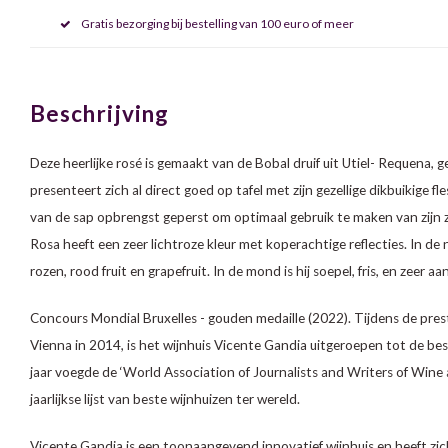
Gratis bezorging bij bestelling van 100 euro of meer
Beschrijving
Deze heerlijke rosé is gemaakt van de Bobal druif uit Utiel- Requena, g
presenteert zich al direct goed op tafel met zijn gezellige dikbuikige f
van de sap opbrengst geperst om optimaal gebruik te maken van zijn z
Rosa heeft een zeer lichtroze kleur met koperachtige reflecties. In de 
rozen, rood fruit en grapefruit. In de mond is hij soepel, fris, en zeer
Concours Mondial Bruxelles - gouden medaille (2022). Tijdens de pre
Vienna in 2014, is het wijnhuis Vicente Gandia uitgeroepen tot de be
jaar voegde de ‘World Association of Journalists and Writers of Wine 
jaarlijkse lijst van beste wijnhuizen ter wereld.
Vicente Gandia is een toonaangevend innovatief wijnhuis en heeft zic