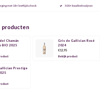
rging met 18+ leeftijdscheck
500+ kwaliteitswijnen
 producten
 del Chamán
Gris de Gallician Rosé
o BIO 2025
2024
€12,95
product
Bekijk product
allician Prestige
2025
product