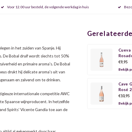
Voor 12.00 uur besteld, de volgende werkdag in huis
Bezo
Gerelateerde
elegen in het zuiden van Spanje. Hij
Cueva
Rosad
les. De Bobal druif wordt slechts tot 50%
€9,95
uiverheid en primaire aroma's. De Bobal
Bekijk 
neus drukt hij delicate aroma's uit van
 aangenaam en zalvend om te drinken.
Cave G
Rosé 
stigieuze internationale competitie AWC
€10,95
ste Spaanse wijnproducent. In hetzelfde
Bekijk 
and Spirits’ Vicente Gandía toe aan de
h altijd al gekenmerkt door haar