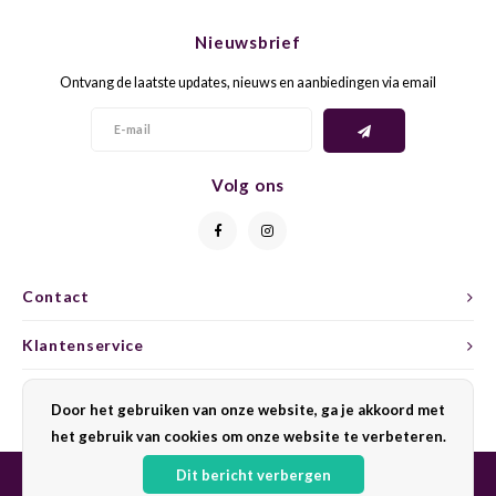
CHEN
SYRA
CARI
Nieuwsbrief
CLAIR
TEMP
CINS
Ontvang de laatste updates, nieuws en aanbiedingen via email
COLO
TIBO
CORV
CORT
TOUR
CORV
Volg ons
ELBLI
ZWEI
DOLC
FALA
BOBA
DORN
Contact
FIAN
XINO
FRÜH
Klantenservice
FIAN
RABO
GAMA
Mijn account
Door het gebruiken van onze website, ga je akkoord met
het gebruik van cookies om onze website te verbeteren.
FONT
Nebbi
GARN
Dit bericht verbergen
GARG
GRAC