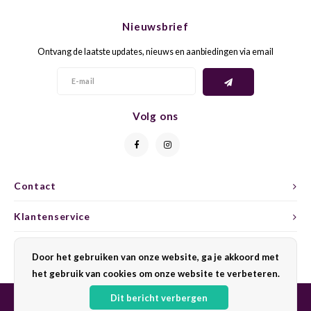
CHEN
SYRA
CARI
Nieuwsbrief
CLAIR
TEMP
CINS
Ontvang de laatste updates, nieuws en aanbiedingen via email
COLO
TIBO
CORV
CORT
TOUR
CORV
Volg ons
ELBLI
ZWEI
DOLC
FALA
BOBA
DORN
Contact
FIAN
XINO
FRÜH
Klantenservice
FIAN
RABO
GAMA
Mijn account
Door het gebruiken van onze website, ga je akkoord met
het gebruik van cookies om onze website te verbeteren.
FONT
Nebbi
GARN
Dit bericht verbergen
GARG
GRAC