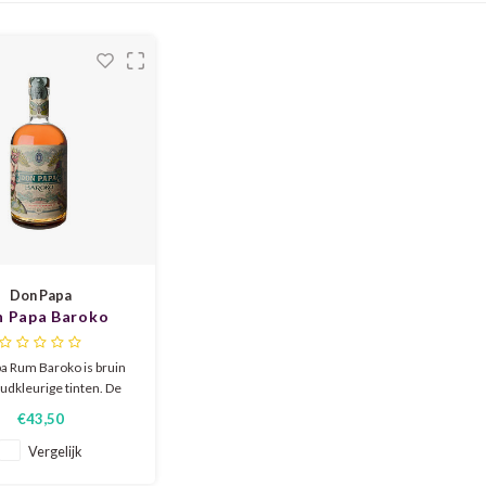
Don Papa
 Papa Baroko
a Rum Baroko is bruin
udkleurige tinten. De
eft geuren van citrus
€43,50
ijte sinaasappelschil),
en koffie, gevolgd door
Vergelijk
ijke, zachte afdronk.