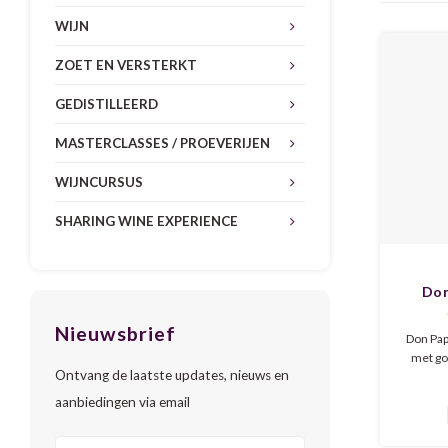
WIJN
ZOET EN VERSTERKT
GEDISTILLEERD
MASTERCLASSES / PROEVERIJEN
WIJNCURSUS
SHARING WINE EXPERIENCE
Don
Nieuwsbrief
Don Pap
met go
Ontvang de laatste updates, nieuws en
rum he
(gekonf
aanbiedingen via email
karamel 
een r