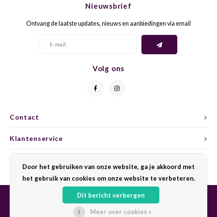
Nieuwsbrief
CAP CLASSIQUE
DESSERTWIJNEN
ARMAGNAC
AIRÈN
GROP
BLAU
Ontvang de laatste updates, nieuws en aanbiedingen via email
ALCOHOLVRIJ MOUSSEREND
CALVADOS
ARIN
MALB
BLAU
OVERIG MOUSSEREND
LIMONCELLO
ARNEI
MARZ
BOBA
Volg ons
LIKEUREN
ATHIR
MERL
BONA
OVERIG GEDISTILLEERD
AUXE
MONA
CABE
Contact
ALCOHOLVRIJ
BOMB
MOUR
CABE
Klantenservice
CABE
PINOT
CABE
Mijn account
Door het gebruiken van onze website, ga je akkoord met
CATA
PINOT
CANA
het gebruik van cookies om onze website te verbeteren.
Dit bericht verbergen
CHAR
SANG
CARM
Meer over cookies »
© Copyright 2026 Sharing Wine - Powered by
Lightspeed
- Theme by