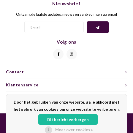
Nieuwsbrief
CAP CLASSIQUE
DESSERTWIJNEN
ARMAGNAC
AIRÈN
GROP
BLAU
Ontvang de laatste updates, nieuws en aanbiedingen via email
ALCOHOLVRIJ MOUSSEREND
CALVADOS
ARIN
MALB
BLAU
OVERIG MOUSSEREND
LIMONCELLO
ARNEI
MARZ
BOBA
Volg ons
LIKEUREN
ATHIR
MERL
BONA
OVERIG GEDISTILLEERD
AUXE
MONA
CABE
Contact
ALCOHOLVRIJ
BOMB
MOUR
CABE
Klantenservice
CABE
PINOT
CABE
Mijn account
Door het gebruiken van onze website, ga je akkoord met
CATA
PINOT
CANA
het gebruik van cookies om onze website te verbeteren.
Dit bericht verbergen
CHAR
SANG
CARM
Meer over cookies »
© Copyright 2026 Sharing Wine - Powered by
Lightspeed
- Theme by