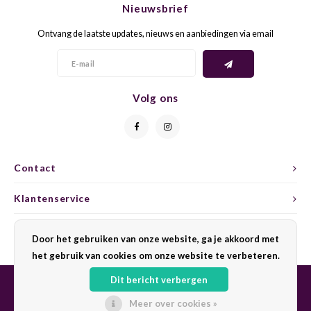
Nieuwsbrief
CAP CLASSIQUE
DESSERTWIJNEN
ARMAGNAC
AIRÈN
GROP
BLAU
Ontvang de laatste updates, nieuws en aanbiedingen via email
ALCOHOLVRIJ MOUSSEREND
CALVADOS
ARIN
MALB
BLAU
OVERIG MOUSSEREND
LIMONCELLO
ARNEI
MARZ
BOBA
Volg ons
LIKEUREN
ATHIR
MERL
BONA
OVERIG GEDISTILLEERD
AUXE
MONA
CABE
Contact
ALCOHOLVRIJ
BOMB
MOUR
CABE
Klantenservice
CABE
PINOT
CABE
Mijn account
Door het gebruiken van onze website, ga je akkoord met
CATA
PINOT
CANA
het gebruik van cookies om onze website te verbeteren.
Dit bericht verbergen
CHAR
SANG
CARM
Meer over cookies »
© Copyright 2026 Sharing Wine - Powered by
Lightspeed
- Theme by