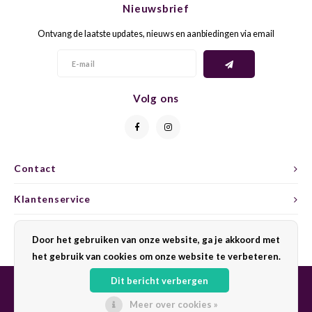
Nieuwsbrief
CAP CLASSIQUE
DESSERTWIJNEN
ARMAGNAC
AIRÈN
GROP
BLAU
Ontvang de laatste updates, nieuws en aanbiedingen via email
ALCOHOLVRIJ MOUSSEREND
CALVADOS
ARIN
MALB
BLAU
OVERIG MOUSSEREND
LIMONCELLO
ARNEI
MARZ
BOBA
Volg ons
LIKEUREN
ATHIR
MERL
BONA
OVERIG GEDISTILLEERD
AUXE
MONA
CABE
Contact
ALCOHOLVRIJ
BOMB
MOUR
CABE
Klantenservice
CABE
PINOT
CABE
Mijn account
Door het gebruiken van onze website, ga je akkoord met
CATA
PINOT
CANA
het gebruik van cookies om onze website te verbeteren.
Dit bericht verbergen
CHAR
SANG
CARM
Meer over cookies »
© Copyright 2026 Sharing Wine - Powered by
Lightspeed
- Theme by