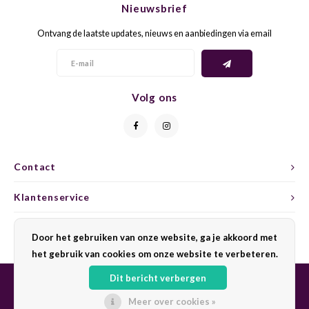
Nieuwsbrief
CAP CLASSIQUE
DESSERTWIJNEN
ARMAGNAC
AIRÈN
GROP
BLAU
Ontvang de laatste updates, nieuws en aanbiedingen via email
ALCOHOLVRIJ MOUSSEREND
CALVADOS
ARIN
MALB
BLAU
OVERIG MOUSSEREND
LIMONCELLO
ARNEI
MARZ
BOBA
Volg ons
LIKEUREN
ATHIR
MERL
BONA
OVERIG GEDISTILLEERD
AUXE
MONA
CABE
Contact
ALCOHOLVRIJ
BOMB
MOUR
CABE
Klantenservice
CABE
PINOT
CABE
Mijn account
Door het gebruiken van onze website, ga je akkoord met
CATA
PINOT
CANA
het gebruik van cookies om onze website te verbeteren.
Dit bericht verbergen
CHAR
SANG
CARM
Meer over cookies »
© Copyright 2026 Sharing Wine - Powered by
Lightspeed
- Theme by