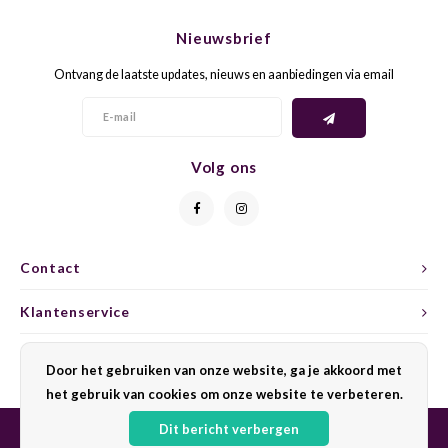
CHEN
SYRA
CARI
Nieuwsbrief
CLAIR
TEMP
CINS
Ontvang de laatste updates, nieuws en aanbiedingen via email
COLO
TIBO
CORV
CORT
TOUR
CORV
Volg ons
ELBLI
ZWEI
DOLC
FALA
BOBA
DORN
Contact
FIAN
XINO
FRÜH
Klantenservice
FIAN
RABO
GAMA
Mijn account
Door het gebruiken van onze website, ga je akkoord met
het gebruik van cookies om onze website te verbeteren.
FONT
Nebbi
GARN
Dit bericht verbergen
GARG
GRAC