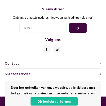
CHEN
SYRA
CARI
Nieuwsbrief
CLAIR
TEMP
CINS
Ontvang de laatste updates, nieuws en aanbiedingen via email
COLO
TIBO
CORV
CORT
TOUR
CORV
Volg ons
ELBLI
ZWEI
DOLC
FALA
BOBA
DORN
Contact
FIAN
XINO
FRÜH
Klantenservice
FIAN
RABO
GAMA
Mijn account
Door het gebruiken van onze website, ga je akkoord met
het gebruik van cookies om onze website te verbeteren.
FONT
Nebbi
GARN
Dit bericht verbergen
GARG
GRAC