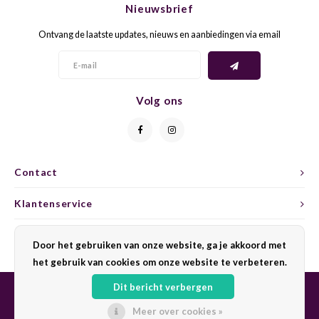
Nieuwsbrief
CAP CLASSIQUE
DESSERTWIJNEN
ARMAGNAC
AIRÈN
GROP
BLAU
Ontvang de laatste updates, nieuws en aanbiedingen via email
ALCOHOLVRIJ MOUSSEREND
CALVADOS
ARIN
MALB
BLAU
OVERIG MOUSSEREND
LIMONCELLO
ARNEI
MARZ
BOBA
Volg ons
LIKEUREN
ATHIR
MERL
BONA
OVERIG GEDISTILLEERD
AUXE
MONA
CABE
Contact
ALCOHOLVRIJ
BOMB
MOUR
CABE
Klantenservice
CABE
PINOT
CABE
Mijn account
Door het gebruiken van onze website, ga je akkoord met
CATA
PINOT
CANA
het gebruik van cookies om onze website te verbeteren.
Dit bericht verbergen
CHAR
SANG
CARM
Meer over cookies »
© Copyright 2026 Sharing Wine - Powered by
Lightspeed
- Theme by