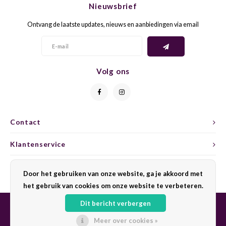
Nieuwsbrief
CAP CLASSIQUE
DESSERTWIJNEN
ARMAGNAC
AIRÈN
GROP
BLAU
Ontvang de laatste updates, nieuws en aanbiedingen via email
ALCOHOLVRIJ MOUSSEREND
CALVADOS
ARIN
MALB
BLAU
OVERIG MOUSSEREND
LIMONCELLO
ARNEI
MARZ
BOBA
Volg ons
LIKEUREN
ATHIR
MERL
BONA
OVERIG GEDISTILLEERD
AUXE
MONA
CABE
Contact
ALCOHOLVRIJ
BOMB
MOUR
CABE
Klantenservice
CABE
PINOT
CABE
Mijn account
Door het gebruiken van onze website, ga je akkoord met
CATA
PINOT
CANA
het gebruik van cookies om onze website te verbeteren.
Dit bericht verbergen
CHAR
SANG
CARM
Meer over cookies »
© Copyright 2026 Sharing Wine - Powered by
Lightspeed
- Theme by