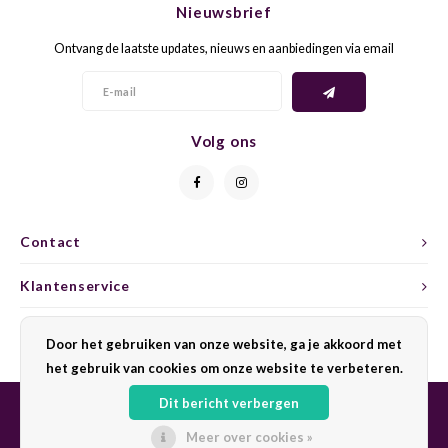
Nieuwsbrief
CAP CLASSIQUE
DESSERTWIJNEN
ARMAGNAC
AIRÈN
GROP
BLAU
Ontvang de laatste updates, nieuws en aanbiedingen via email
ALCOHOLVRIJ MOUSSEREND
CALVADOS
ARIN
MALB
BLAU
OVERIG MOUSSEREND
LIMONCELLO
ARNEI
MARZ
BOBA
Volg ons
LIKEUREN
ATHIR
MERL
BONA
OVERIG GEDISTILLEERD
AUXE
MONA
CABE
Contact
ALCOHOLVRIJ
BOMB
MOUR
CABE
Klantenservice
CABE
PINOT
CABE
Mijn account
Door het gebruiken van onze website, ga je akkoord met
CATA
PINOT
CANA
het gebruik van cookies om onze website te verbeteren.
Dit bericht verbergen
CHAR
SANG
CARM
Meer over cookies »
© Copyright 2026 Sharing Wine - Powered by
Lightspeed
- Theme by