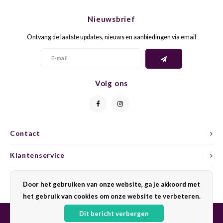
CHEN
SYRA
CARI
Nieuwsbrief
CLAIR
TEMP
CINS
Ontvang de laatste updates, nieuws en aanbiedingen via email
COLO
TIBO
CORV
CORT
TOUR
CORV
Volg ons
ELBLI
ZWEI
DOLC
FALA
BOBA
DORN
Contact
FIAN
XINO
FRÜH
Klantenservice
FIAN
RABO
GAMA
Mijn account
Door het gebruiken van onze website, ga je akkoord met
het gebruik van cookies om onze website te verbeteren.
FONT
Nebbi
GARN
Dit bericht verbergen
GARG
GRAC