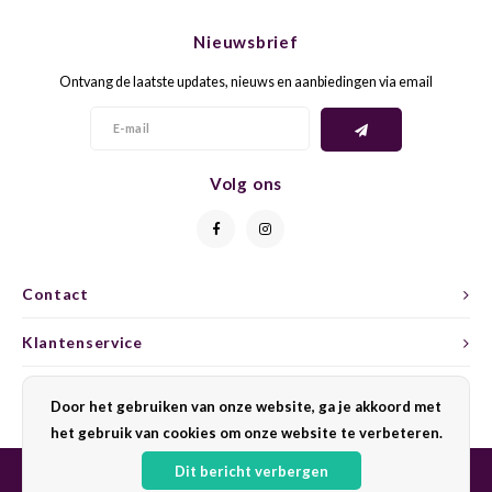
CHEN
SYRA
CARI
Nieuwsbrief
CLAIR
TEMP
CINS
Ontvang de laatste updates, nieuws en aanbiedingen via email
COLO
TIBO
CORV
CORT
TOUR
CORV
Volg ons
ELBLI
ZWEI
DOLC
FALA
BOBA
DORN
Contact
FIAN
XINO
FRÜH
Klantenservice
FIAN
RABO
GAMA
Mijn account
Door het gebruiken van onze website, ga je akkoord met
het gebruik van cookies om onze website te verbeteren.
FONT
Nebbi
GARN
Dit bericht verbergen
GARG
GRAC