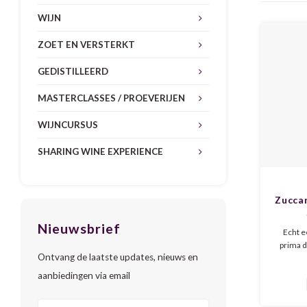
WIJN
ZOET EN VERSTERKT
GEDISTILLEERD
MASTERCLASSES / PROEVERIJEN
WIJNCURSUS
SHARING WINE EXPERIENCE
Zuccar
Nieuwsbrief
Echt e
prima d
Ontvang de laatste updates, nieuws en
Zwart f
een hele
aanbiedingen via email
de smaa
tonen,