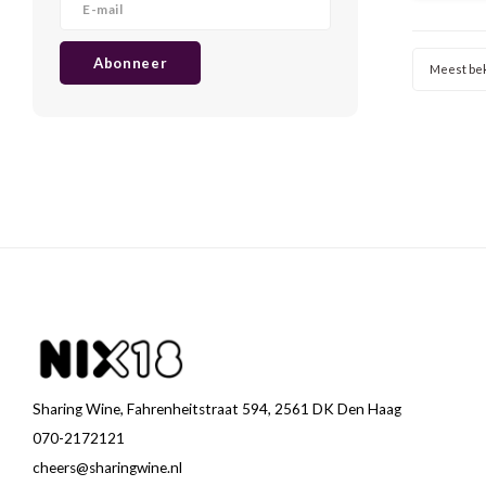
rozem
stevighe
Uits
Abonneer
Meest be
Sharing Wine, Fahrenheitstraat 594, 2561 DK Den Haag
070-2172121
cheers@sharingwine.nl