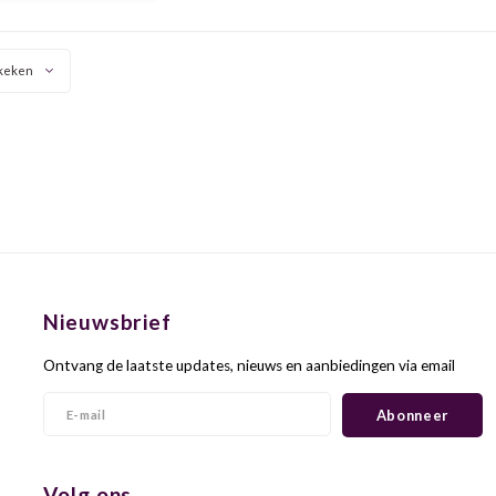
arijn. Een wijn met
id en een lekkere bite.
tekende kwaliteit.
keken
Nieuwsbrief
Ontvang de laatste updates, nieuws en aanbiedingen via email
Abonneer
Volg ons