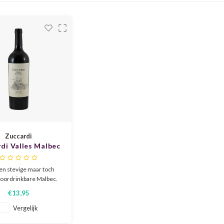
Zuccardi
di Valles Malbec
2024
en stevige maar toch
oordrinkbare Malbec.
ruit, cassis, bramen en
€13,95
 rijpe pruim. Lekker in
k met wat geroosterde
Vergelijk
 tijm, venkelzaad, en