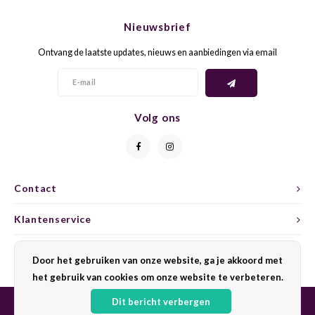
CHEN
SYRA
CARI
Nieuwsbrief
CLAIR
TEMP
CINS
Ontvang de laatste updates, nieuws en aanbiedingen via email
COLO
TIBO
CORV
CORT
TOUR
CORV
Volg ons
ELBLI
ZWEI
DOLC
FALA
BOBA
DORN
Contact
FIAN
XINO
FRÜH
Klantenservice
FIAN
RABO
GAMA
Mijn account
Door het gebruiken van onze website, ga je akkoord met
het gebruik van cookies om onze website te verbeteren.
FONT
Nebbi
GARN
Dit bericht verbergen
GARG
GRAC