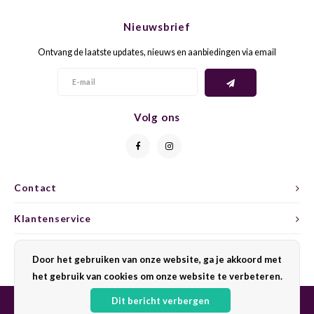
CHEN
SYRA
CARI
Nieuwsbrief
CLAIR
TEMP
CINS
Ontvang de laatste updates, nieuws en aanbiedingen via email
COLO
TIBO
CORV
CORT
TOUR
CORV
Volg ons
ELBLI
ZWEI
DOLC
FALA
BOBA
DORN
Contact
FIAN
XINO
FRÜH
Klantenservice
FIAN
RABO
GAMA
Mijn account
Door het gebruiken van onze website, ga je akkoord met
het gebruik van cookies om onze website te verbeteren.
FONT
Nebbi
GARN
Dit bericht verbergen
GARG
GRAC