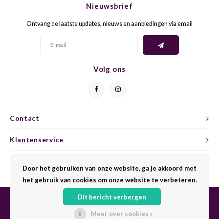
Nieuwsbrief
CAP CLASSIQUE
DESSERTWIJNEN
ARMAGNAC
AIRÈN
GROP
BLAU
Ontvang de laatste updates, nieuws en aanbiedingen via email
ALCOHOLVRIJ MOUSSEREND
CALVADOS
ARIN
MALB
BLAU
OVERIG MOUSSEREND
LIMONCELLO
ARNEI
MARZ
BOBA
Volg ons
LIKEUREN
ATHIR
MERL
BONA
OVERIG GEDISTILLEERD
AUXE
MONA
CABE
Contact
ALCOHOLVRIJ
BOMB
MOUR
CABE
Klantenservice
CABE
PINOT
CABE
Mijn account
Door het gebruiken van onze website, ga je akkoord met
CATA
PINOT
CANA
het gebruik van cookies om onze website te verbeteren.
Dit bericht verbergen
CHAR
SANG
CARM
Meer over cookies »
© Copyright 2026 Sharing Wine - Powered by
Lightspeed
- Theme by