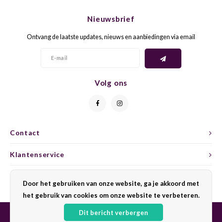
CHEN
SYRA
CARI
Nieuwsbrief
CLAIR
TEMP
CINS
Ontvang de laatste updates, nieuws en aanbiedingen via email
COLO
TIBO
CORV
CORT
TOUR
CORV
Volg ons
ELBLI
ZWEI
DOLC
FALA
BOBA
DORN
Contact
FIAN
XINO
FRÜH
Klantenservice
FIAN
RABO
GAMA
Mijn account
Door het gebruiken van onze website, ga je akkoord met
het gebruik van cookies om onze website te verbeteren.
FONT
Nebbi
GARN
Dit bericht verbergen
GARG
GRAC