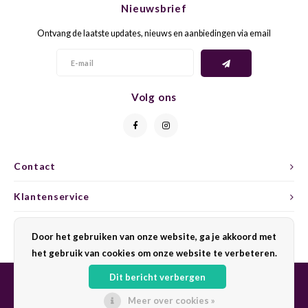
Nieuwsbrief
CAP CLASSIQUE
DESSERTWIJNEN
ARMAGNAC
AIRÈN
GROP
BLAU
Ontvang de laatste updates, nieuws en aanbiedingen via email
ALCOHOLVRIJ MOUSSEREND
CALVADOS
ARIN
MALB
BLAU
OVERIG MOUSSEREND
LIMONCELLO
ARNEI
MARZ
BOBA
Volg ons
LIKEUREN
ATHIR
MERL
BONA
OVERIG GEDISTILLEERD
AUXE
MONA
CABE
Contact
ALCOHOLVRIJ
BOMB
MOUR
CABE
Klantenservice
CABE
PINOT
CABE
Mijn account
Door het gebruiken van onze website, ga je akkoord met
CATA
PINOT
CANA
het gebruik van cookies om onze website te verbeteren.
Dit bericht verbergen
CHAR
SANG
CARM
Meer over cookies »
© Copyright 2026 Sharing Wine - Powered by
Lightspeed
- Theme by