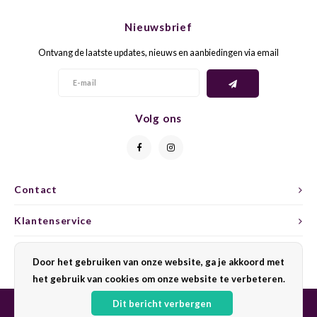
CHEN
SYRA
CARI
Nieuwsbrief
CLAIR
TEMP
CINS
Ontvang de laatste updates, nieuws en aanbiedingen via email
COLO
TIBO
CORV
CORT
TOUR
CORV
Volg ons
ELBLI
ZWEI
DOLC
FALA
BOBA
DORN
Contact
FIAN
XINO
FRÜH
Klantenservice
FIAN
RABO
GAMA
Mijn account
Door het gebruiken van onze website, ga je akkoord met
het gebruik van cookies om onze website te verbeteren.
FONT
Nebbi
GARN
Dit bericht verbergen
GARG
GRAC