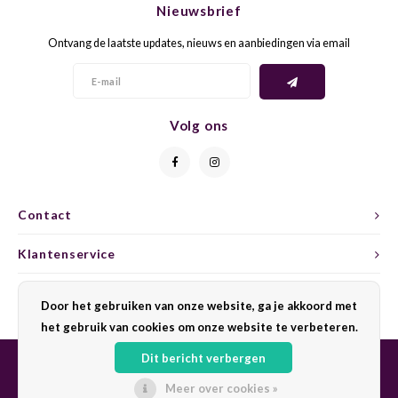
Nieuwsbrief
CAP CLASSIQUE
DESSERTWIJNEN
ARMAGNAC
AIRÈN
GROP
BLAU
Ontvang de laatste updates, nieuws en aanbiedingen via email
ALCOHOLVRIJ MOUSSEREND
CALVADOS
ARIN
MALB
BLAU
OVERIG MOUSSEREND
LIMONCELLO
ARNEI
MARZ
BOBA
Volg ons
LIKEUREN
ATHIR
MERL
BONA
OVERIG GEDISTILLEERD
AUXE
MONA
CABE
Contact
ALCOHOLVRIJ
BOMB
MOUR
CABE
Klantenservice
CABE
PINOT
CABE
Mijn account
Door het gebruiken van onze website, ga je akkoord met
CATA
PINOT
CANA
het gebruik van cookies om onze website te verbeteren.
Dit bericht verbergen
CHAR
SANG
CARM
Meer over cookies »
© Copyright 2026 Sharing Wine - Powered by
Lightspeed
- Theme by