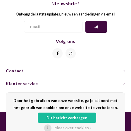
Nieuwsbrief
CAP CLASSIQUE
DESSERTWIJNEN
ARMAGNAC
AIRÈN
GROP
BLAU
Ontvang de laatste updates, nieuws en aanbiedingen via email
ALCOHOLVRIJ MOUSSEREND
CALVADOS
ARIN
MALB
BLAU
OVERIG MOUSSEREND
LIMONCELLO
ARNEI
MARZ
BOBA
Volg ons
LIKEUREN
ATHIR
MERL
BONA
OVERIG GEDISTILLEERD
AUXE
MONA
CABE
Contact
ALCOHOLVRIJ
BOMB
MOUR
CABE
Klantenservice
CABE
PINOT
CABE
Mijn account
Door het gebruiken van onze website, ga je akkoord met
CATA
PINOT
CANA
het gebruik van cookies om onze website te verbeteren.
Dit bericht verbergen
CHAR
SANG
CARM
Meer over cookies »
© Copyright 2026 Sharing Wine - Powered by
Lightspeed
- Theme by