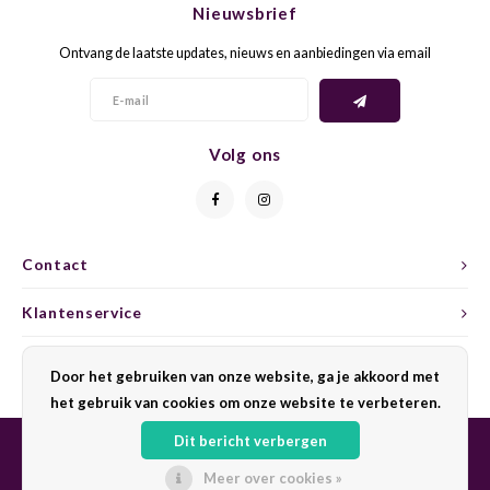
Nieuwsbrief
CAP CLASSIQUE
DESSERTWIJNEN
ARMAGNAC
AIRÈN
GROP
BLAU
Ontvang de laatste updates, nieuws en aanbiedingen via email
ALCOHOLVRIJ MOUSSEREND
CALVADOS
ARIN
MALB
BLAU
OVERIG MOUSSEREND
LIMONCELLO
ARNEI
MARZ
BOBA
Volg ons
LIKEUREN
ATHIR
MERL
BONA
OVERIG GEDISTILLEERD
AUXE
MONA
CABE
Contact
ALCOHOLVRIJ
BOMB
MOUR
CABE
Klantenservice
CABE
PINOT
CABE
Mijn account
Door het gebruiken van onze website, ga je akkoord met
CATA
PINOT
CANA
het gebruik van cookies om onze website te verbeteren.
Dit bericht verbergen
CHAR
SANG
CARM
Meer over cookies »
© Copyright 2026 Sharing Wine - Powered by
Lightspeed
- Theme by