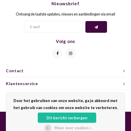
Nieuwsbrief
CAP CLASSIQUE
DESSERTWIJNEN
ARMAGNAC
AIRÈN
GROP
BLAU
Ontvang de laatste updates, nieuws en aanbiedingen via email
ALCOHOLVRIJ MOUSSEREND
CALVADOS
ARIN
MALB
BLAU
OVERIG MOUSSEREND
LIMONCELLO
ARNEI
MARZ
BOBA
Volg ons
LIKEUREN
ATHIR
MERL
BONA
OVERIG GEDISTILLEERD
AUXE
MONA
CABE
Contact
ALCOHOLVRIJ
BOMB
MOUR
CABE
Klantenservice
CABE
PINOT
CABE
Mijn account
Door het gebruiken van onze website, ga je akkoord met
CATA
PINOT
CANA
het gebruik van cookies om onze website te verbeteren.
Dit bericht verbergen
CHAR
SANG
CARM
Meer over cookies »
© Copyright 2026 Sharing Wine - Powered by
Lightspeed
- Theme by