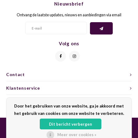
Nieuwsbrief
CAP CLASSIQUE
DESSERTWIJNEN
ARMAGNAC
AIRÈN
GROP
BLAU
Ontvang de laatste updates, nieuws en aanbiedingen via email
ALCOHOLVRIJ MOUSSEREND
CALVADOS
ARIN
MALB
BLAU
OVERIG MOUSSEREND
LIMONCELLO
ARNEI
MARZ
BOBA
Volg ons
LIKEUREN
ATHIR
MERL
BONA
OVERIG GEDISTILLEERD
AUXE
MONA
CABE
Contact
ALCOHOLVRIJ
BOMB
MOUR
CABE
Klantenservice
CABE
PINOT
CABE
Mijn account
Door het gebruiken van onze website, ga je akkoord met
CATA
PINOT
CANA
het gebruik van cookies om onze website te verbeteren.
Dit bericht verbergen
CHAR
SANG
CARM
Meer over cookies »
© Copyright 2026 Sharing Wine - Powered by
Lightspeed
- Theme by