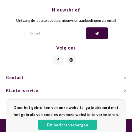
CAP CLASSIQUE
DESSERTWIJNEN
ARMAGNAC
AIRÈN
GROP
BLAU
Nieuwsbrief
ALCOHOLVRIJ MOUSSEREND
CALVADOS
ARIN
MALB
BLAU
Ontvang de laatste updates, nieuws en aanbiedingen via email
OVERIG MOUSSEREND
LIMONCELLO
ARNEI
MARZ
BOBA
LIKEUREN
ATHIR
MERL
BONA
Volg ons
OVERIG GEDISTILLEERD
AUXE
MONA
CABE
ALCOHOLVRIJ
BOMB
MOUR
CABE
Contact
Klantenservice
CABE
PINOT
CABE
Mijn account
CATA
PINOT
CANA
Door het gebruiken van onze website, ga je akkoord met
het gebruik van cookies om onze website te verbeteren.
CHAR
SANG
CARM
Dit bericht verbergen