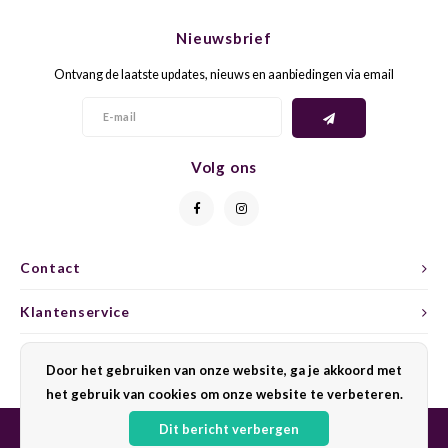
CHEN
SYRA
CARI
Nieuwsbrief
CLAIR
TEMP
CINS
Ontvang de laatste updates, nieuws en aanbiedingen via email
COLO
TIBO
CORV
CORT
TOUR
CORV
Volg ons
ELBLI
ZWEI
DOLC
FALA
BOBA
DORN
Contact
FIAN
XINO
FRÜH
Klantenservice
FIAN
RABO
GAMA
Mijn account
Door het gebruiken van onze website, ga je akkoord met
het gebruik van cookies om onze website te verbeteren.
FONT
Nebbi
GARN
Dit bericht verbergen
GARG
GRAC